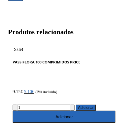
Produtos relacionados
Sale!
S
PASSIFLORA 100 COMPRIMIDOS PRICE
9.15
€
5.10
€
(IVA incluido)
Adicionar
Adicionar