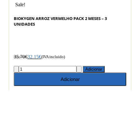
Sale!
S
BIOKYGEN ARROZ VERMELHO PACK 2 MESES – 3
UNIDADES
35.70
€
32.15
€
(IVA incluido)
Adicionar
Adicionar
G