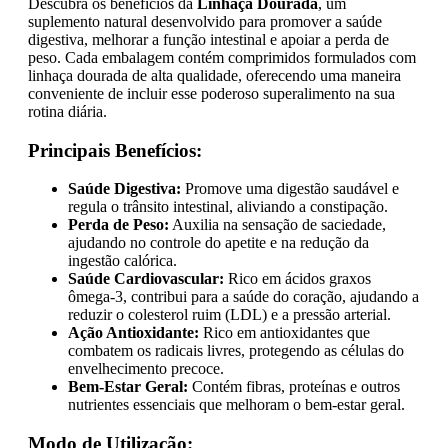
Descubra os benefícios da
Linhaça Dourada
, um
suplemento natural desenvolvido para promover a saúde
digestiva, melhorar a função intestinal e apoiar a perda de
peso. Cada embalagem contém comprimidos formulados com
linhaça dourada de alta qualidade, oferecendo uma maneira
conveniente de incluir esse poderoso superalimento na sua
rotina diária.
Principais Benefícios:
Saúde Digestiva:
Promove uma digestão saudável e
regula o trânsito intestinal, aliviando a constipação.
Perda de Peso:
Auxilia na sensação de saciedade,
ajudando no controle do apetite e na redução da
ingestão calórica.
Saúde Cardiovascular:
Rico em ácidos graxos
ômega-3, contribui para a saúde do coração, ajudando a
reduzir o colesterol ruim (LDL) e a pressão arterial.
Ação Antioxidante:
Rico em antioxidantes que
combatem os radicais livres, protegendo as células do
envelhecimento precoce.
Bem-Estar Geral:
Contém fibras, proteínas e outros
nutrientes essenciais que melhoram o bem-estar geral.
Modo de Utilização: