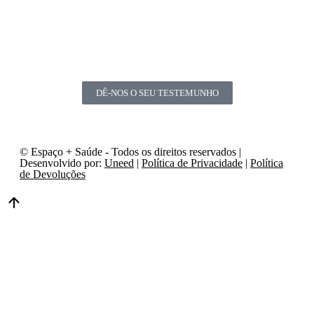
DÊ-NOS O SEU TESTEMUNHO
© Espaço + Saúde - Todos os direitos reservados |
Desenvolvido por:
Uneed
|
Política de Privacidade
|
Política
de Devoluções