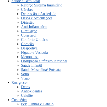
Saúde e Bem Estar
Reforço Sistema Imunitário
Cérebro
Depressão e Ansiedade
Ossos e Articulações
Digestão
Anti-Inflamatório
Circulação
Colesterol
Conforto Urinário
Coração
Desportiva
Fígado e Vesícula
Menopausa
Obstipação e trânsito Intestinal
Saúde Infantil
Saúde Masculina/ Próstata
Sono
Visão
Emagrecer
Detox
Antioxidantes
Celulite
Cosmética
Pele, Unhas e Cabelo