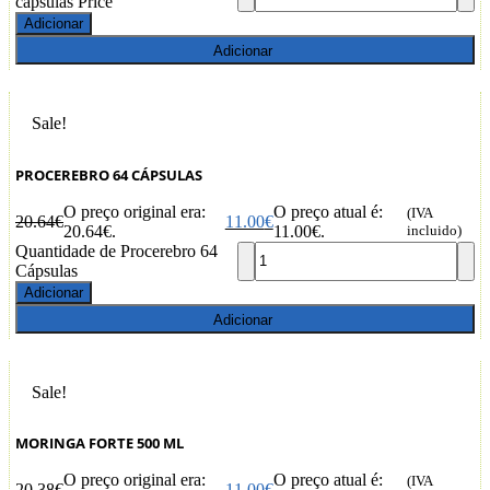
cápsulas Price
Adicionar
Adicionar
Sale!
PROCEREBRO 64 CÁPSULAS
O preço original era:
O preço atual é:
(IVA
20.64
€
11.00
€
20.64€.
11.00€.
incluido)
Quantidade de Procerebro 64
Cápsulas
Adicionar
Adicionar
Sale!
MORINGA FORTE 500 ML
O preço original era:
O preço atual é:
(IVA
20.38
€
11.00
€