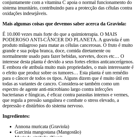
conjuntamente com a vitamina C apoia o normal funcionamento do
sistema imunitário, contribuindo para a protecção das células contra
oxidações indesejáveis.
Mais algumas coisas que devemos saber acerca da Graviola:
É 10.000 vezes mais forte do que a quimioterapia. O MAIS
PODEROSO ANTI-CÂNCER DO PLANETA. A graviola é um
produto milagroso para matar as células cancerosas. O fruto é muito
grande e sua polpa branca, doce, comida diretamente ou
normalmente usado para fazer bebidas, sorvetes, doces etc… O
interesse desta planta é devido a seus fortes efeitos anticancerígenos.
E embora ele atribuía muito mais propriedades, o mais interessante é
o efeito que produz sobre os tumores… Esta planta é um remédio
para o câncer de todos os tipos. Alguns dizem que é muito útil em
todas as variantes de cancro. Considera-se também como um
espectro de agente anti-microbiano largo contra infecções
bacterianas e fúngicas, é eficaz contra parasitas internos e vermes,
que regula a pressão sanguínea e combate o stress elevado, a
depressão e distúrbios do sistema nervoso.
Ingredientes:
Annona muricata (Graviola)
Garcinia mangostana (Mangostão)