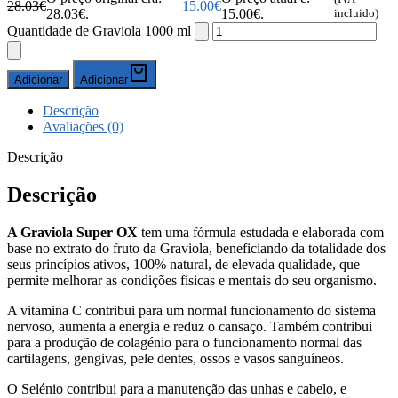
28.03
€
15.00
€
28.03€.
15.00€.
incluido)
Quantidade de Graviola 1000 ml
Adicionar
Adicionar
Descrição
Avaliações (0)
Descrição
Descrição
A Graviola Super OX
tem uma fórmula estudada e elaborada com
base no extrato do fruto da Graviola, beneficiando da totalidade dos
seus princípios ativos, 100% natural, de elevada qualidade, que
permite melhorar as condições físicas e mentais do seu organismo.
A vitamina C contribui para um normal funcionamento do sistema
nervoso, aumenta a energia e reduz o cansaço. Também contribui
para a produção de colagénio para o funcionamento normal das
cartilagens, gengivas, pele dentes, ossos e vasos sanguíneos.
O Selénio contribui para a manutenção das unhas e cabelo, e