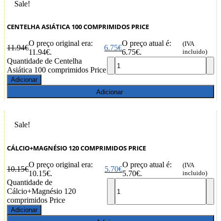
Sale!
CENTELHA ASIÁTICA 100 COMPRIMIDOS PRICE
O preço original era:
O preço atual é:
(IVA
11.94
€
6.75
€
11.94€.
6.75€.
incluido)
Quantidade de Centelha
Asiática 100 comprimidos Price
Adicionar
Adicionar
Sale!
CÁLCIO+MAGNÉSIO 120 COMPRIMIDOS PRICE
O preço original era:
O preço atual é:
(IVA
10.15
€
5.70
€
10.15€.
5.70€.
incluido)
Quantidade de
Cálcio+Magnésio 120
comprimidos Price
Adicionar