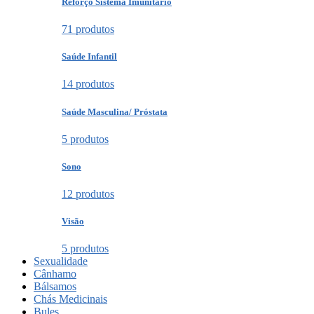
Reforço Sistema Imunitário
71 produtos
Saúde Infantil
14 produtos
Saúde Masculina/ Próstata
5 produtos
Sono
12 produtos
Visão
5 produtos
Sexualidade
Cânhamo
Bálsamos
Chás Medicinais
Bules