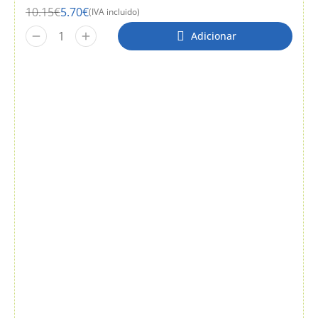
10.15
€
5.70
€
(IVA incluido)
Adicionar