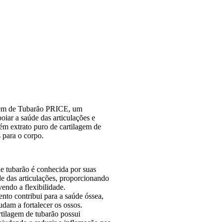
agem de Tubarão PRICE, um
oiar a saúde das articulações e
ém extrato puro de cartilagem de
s para o corpo.
e tubarão é conhecida por suas
e das articulações, proporcionando
vendo a flexibilidade.
nto contribui para a saúde óssea,
udam a fortalecer os ossos.
tilagem de tubarão possui