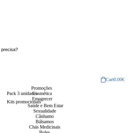
Cart
0.00
€
Promoções
Pack 3 unidades
Cosmética
Emagrecer
Kits promocionais
Saúde e Bem Estar
Sexualidade
Cânhamo
Bálsamos
Chás Medicinais
Bules