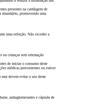
 ajudando a reduzir a inflamação nas
ntes presentes na cartilagem de
ema imunitário, promovendo uma
ante uma refeição. Não exceder a
s ou crianças sem orientação
ntes de iniciar o consumo deste
ções médicas preexistentes ou estiver
o mar devem evitar o uso deste
olume, antiaglomerantes e cápsula de