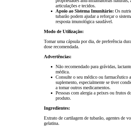
propriedades anti-inflamatórias naturais,
articulações e tecidos.
Apoio ao Sistema Imunitário:
Os nutrie
tubarão podem ajudar a reforçar o sist
resposta imunológica saudável.
Modo de Utilização:
Tomar uma cápsula por dia, de preferência dur
dose recomendada.
Advertências:
Não recomendado para grávidas, lactante
médica.
Consulte o seu médico ou farmacêutico a
suplemento, especialmente se tiver condi
a tomar outros medicamentos.
Pessoas com alergia a peixes ou frutos d
produto.
Ingredientes:
Extrato de cartilagem de tubarão, agentes de v
gelatina.