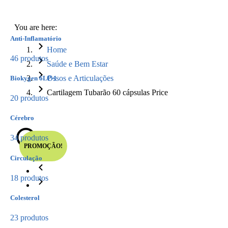
You are here:
Anti-Inflamatório
Home
46 produtos
Saúde e Bem Estar
Ossos e Articulações
Biokygen 6LP-1
Cartilagem Tubarão 60 cápsulas Price
20 produtos
Cérebro
34 produtos
PROMOÇÃO!
Circulação
18 produtos
Colesterol
23 produtos