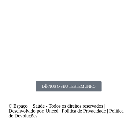
DÊ-NOS O SEU TESTEMUNHO
© Espaço + Saúde - Todos os direitos reservados |
Desenvolvido por:
Uneed
|
Política de Privacidade
|
Política
de Devoluções