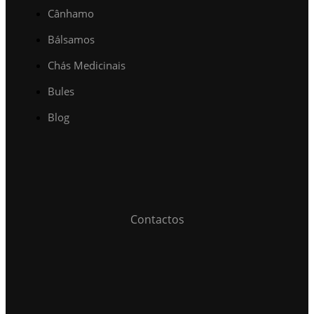
Cânhamo
Bálsamos
Chás Medicinais
Bules
Blog
Contactos