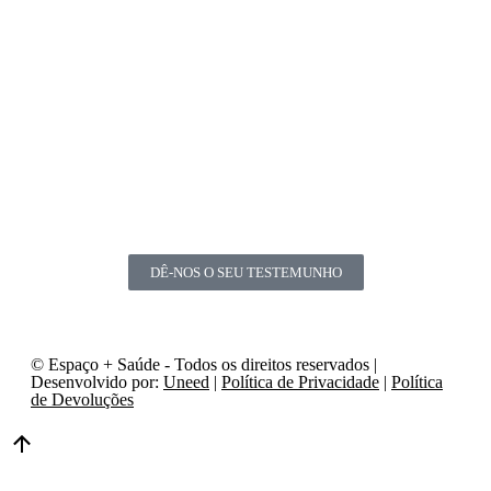
DÊ-NOS O SEU TESTEMUNHO
© Espaço + Saúde - Todos os direitos reservados |
Desenvolvido por:
Uneed
|
Política de Privacidade
|
Política
de Devoluções