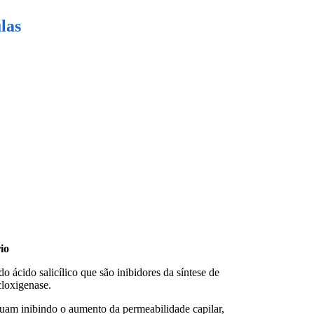
las
io
 ácido salicílico que são inibidores da síntese de
cloxigenase.
tuam inibindo o aumento da permeabilidade capilar,