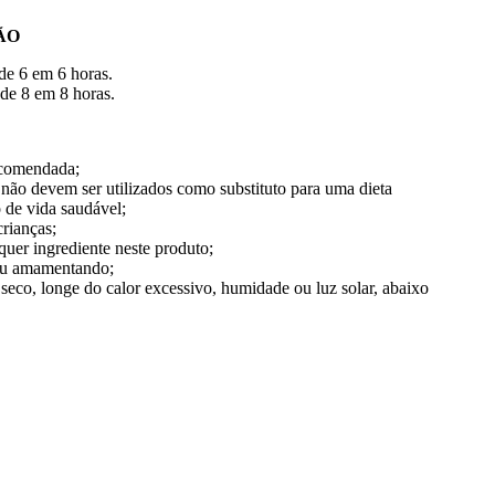
ÃO
de 6 em 6 horas.
de 8 em 8 horas.
ecomendada;
não devem ser utilizados como substituto para uma dieta
o de vida saudável;
crianças;
quer ingrediente neste produto;
 ou amamentando;
 seco, longe do calor excessivo, humidade ou luz solar, abaixo