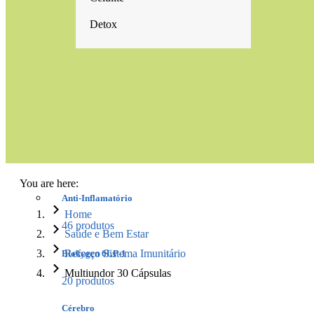
Detox
You are here:
Anti-Inflamatório
Home
46 produtos
Saúde e Bem Estar
Reforço Sistema Imunitário
Biokygen 6LP-1
Multiundor 30 Cápsulas
20 produtos
Cérebro