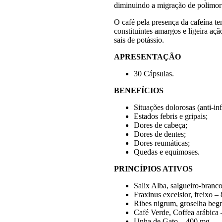
diminuindo a migração de polimorf
O café pela presença da cafeína te
constituintes amargos e ligeira açã
sais de potássio.
APRESENTAÇÃO
30 Cápsulas.
BENEFÍCIOS
Situações dolorosas (anti-in
Estados febris e gripais;
Dores de cabeça;
Dores de dentes;
Dores reumáticas;
Quedas e equimoses.
PRINCÍPIOS ATIVOS
Salix Alba, salgueiro-branc
Fraxinus excelsior, freixo –
Ribes nigrum, groselha beg
Café Verde, Coffea arábica
Unha de Gato – 400 mg.