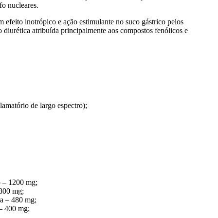
o nucleares.
m efeito inotrópico e ação estimulante no suco gástrico pelos
o diurética atribuída principalmente aos compostos fenólicos e
flamatório de largo espectro);
o – 1200 mg;
 800 mg;
ra – 480 mg;
 – 400 mg;