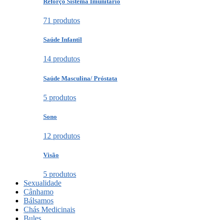
Reforço Sistema Imunitário
71 produtos
Saúde Infantil
14 produtos
Saúde Masculina/ Próstata
5 produtos
Sono
12 produtos
Visão
5 produtos
Sexualidade
Cânhamo
Bálsamos
Chás Medicinais
Bules