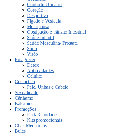
Conforto Urinário
Coração
Desportiva
Fígado e Vesícula
Menopausa
Obstipação e trânsito Intestinal
Saúde Infantil
Saúde Masculina/ Próstata
Sono
Visão
Emagrecer
Detox
Antioxidantes
Celulite
Cosmética
Pele, Unhas e Cabelo
Sexualidade
Cânhamo
Bálsamos
Promoções
Pack 3 unidades
Kits promocionais
Chás Medicinais
Bules