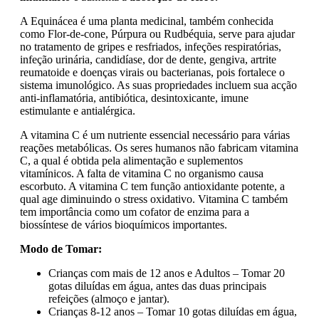
A Equinácea é uma planta medicinal, também conhecida
como Flor-de-cone, Púrpura ou Rudbéquia, serve para ajudar
no tratamento de gripes e resfriados, infeções respiratórias,
infeção urinária, candidíase, dor de dente, gengiva, artrite
reumatoide e doenças virais ou bacterianas, pois fortalece o
sistema imunológico. As suas propriedades incluem sua acção
anti-inflamatória, antibiótica, desintoxicante, imune
estimulante e antialérgica.
A vitamina C é um nutriente essencial necessário para várias
reações metabólicas. Os seres humanos não fabricam vitamina
C, a qual é obtida pela alimentação e suplementos
vitamínicos. A falta de vitamina C no organismo causa
escorbuto. A vitamina C tem função antioxidante potente, a
qual age diminuindo o stress oxidativo. Vitamina C também
tem importância como um cofator de enzima para a
biossíntese de vários bioquímicos importantes.
Modo de Tomar:
Crianças com mais de 12 anos e Adultos – Tomar 20
gotas diluídas em água, antes das duas principais
refeições (almoço e jantar).
Crianças 8-12 anos – Tomar 10 gotas diluídas em água,