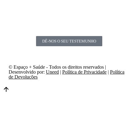
DÊ-NOS O SEU TESTEMUNHO
© Espaço + Saúde - Todos os direitos reservados |
Desenvolvido por:
Uneed
|
Política de Privacidade
|
Política
de Devoluções