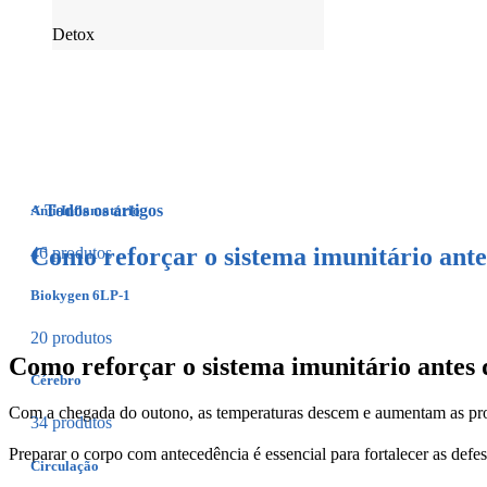
Detox
< Todos os artigos
Anti-Inflamatório
Como reforçar o sistema imunitário ant
46 produtos
Biokygen 6LP-1
20 produtos
Como reforçar o sistema imunitário antes
Cérebro
Com a chegada do outono, as temperaturas descem e aumentam as probab
34 produtos
Preparar o corpo com antecedência é essencial para fortalecer as defes
Circulação