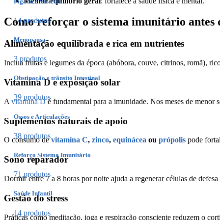
Melhor equilíbrio geral
: fortalece a saúde física e mental.
Fígado e Vesícula
Como reforçar o sistema imunitário antes 
14 produtos
Menopausa
Alimentação equilibrada e rica em nutrientes
3 produtos
Inclua frutas e legumes da época (abóbora, couve, citrinos, romã), ri
Obstipação e trânsito Intestinal
Vitamina D e exposição solar
39 produtos
A
vitamina D
é fundamental para a imunidade. Nos meses de menor sol
Ossos e Articulações
Suplementos naturais de apoio
38 produtos
O consumo de
vitamina C
,
zinco
,
equinácea
ou
própolis
pode fortal
Reforço Sistema Imunitário
Sono reparador
71 produtos
Dormir entre 7 a 8 horas por noite ajuda a regenerar células de defesa
Saúde Infantil
Gestão do stress
14 produtos
Práticas como meditação, ioga e respiração consciente reduzem o cor