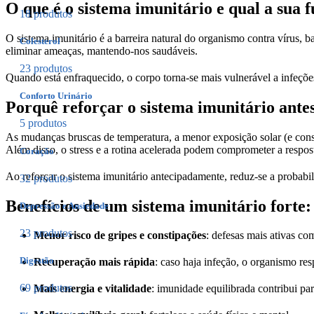
O que é o sistema imunitário e qual a sua 
18 produtos
O sistema imunitário é a barreira natural do organismo contra vírus, 
Colesterol
eliminar ameaças, mantendo-nos saudáveis.
23 produtos
Quando está enfraquecido, o corpo torna-se mais vulnerável a infeções
Conforto Urinário
Porquê reforçar o sistema imunitário ante
5 produtos
As mudanças bruscas de temperatura, a menor exposição solar (e con
Além disso, o stress e a rotina acelerada podem comprometer a respost
Coração
Ao reforçar o sistema imunitário antecipadamente, reduz-se a probabil
32 produtos
Benefícios de um sistema imunitário forte:
Depressão e Ansiedade
23 produtos
Menor risco de gripes e constipações
: defesas mais ativas co
Digestão
Recuperação mais rápida
: caso haja infeção, o organismo re
69 produtos
Mais energia e vitalidade
: imunidade equilibrada contribui pa