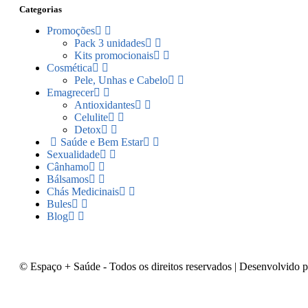
Categorias
Promoções
Pack 3 unidades
Kits promocionais
Cosmética
Pele, Unhas e Cabelo
Emagrecer
Antioxidantes
Celulite
Detox
Saúde e Bem Estar
Sexualidade
Cânhamo
Bálsamos
Chás Medicinais
Bules
Blog
© Espaço + Saúde - Todos os direitos reservados | Desenvolvido 