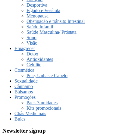
Desportiva
Fígado e Vesícula
Menopausa
Obstipação e trânsito Intestinal
Saúde Infantil
Saúde Masculina/ Próstata
Sono
Visão
Emagrecer
Detox
Antioxidantes
Celulite
Cosmética
Pele, Unhas e Cabelo
Sexualidade
Cânhamo
Bálsamos
Promoções
Pack 3 unidades
Kits promocionais
Chás Medicinais
Bules
Newsletter signup