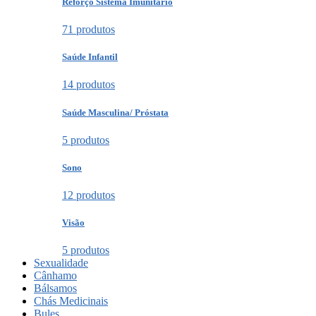
Reforço Sistema Imunitário
71 produtos
Saúde Infantil
14 produtos
Saúde Masculina/ Próstata
5 produtos
Sono
12 produtos
Visão
5 produtos
Sexualidade
Cânhamo
Bálsamos
Chás Medicinais
Bules