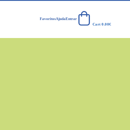
Favoritos
Ajuda
Entrar
Cart
0.00
€