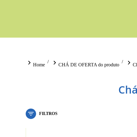
Anti-Inflamatório
46 produtos
Biokygen 6LP-1
You are here:
Home
CHÁ DE OFERTA do produto
Ch
20 produtos
Cérebro
34 produtos
Chá
Circulação
18 produtos
Colesterol
23 produtos
Conforto Urinário
FILTROS
5 produtos
Coração
32 produtos