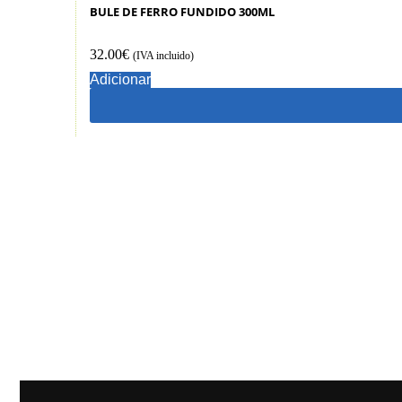
Depressão e Ansiedade
BULE DE FERRO FUNDIDO 300ML
23 produtos
Digestão
32.00
€
(IVA incluido)
69 produtos
Adicionar
Fígado e Vesícula
14 produtos
Menopausa
3 produtos
Obstipação e trânsito Intestinal
39 produtos
Ossos e Articulações
38 produtos
Reforço Sistema Imunitário
71 produtos
Saúde Infantil
14 produtos
Saúde Masculina/ Próstata
5 produtos
Sono
12 produtos