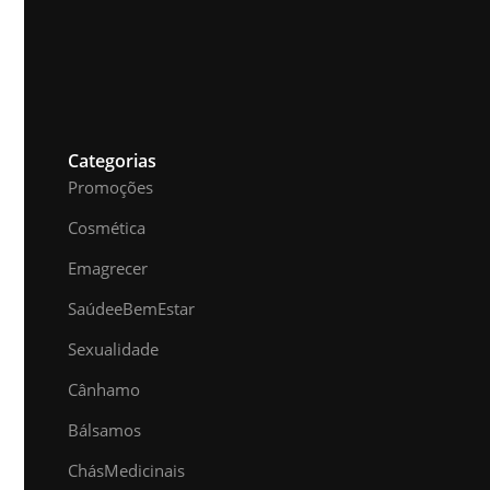
Visão
5 produtos
Categorias
Promoções
Cosmética
Emagrecer
Saúde e Bem Estar
Sexualidade
Cânhamo
Bálsamos
Chás Medicinais