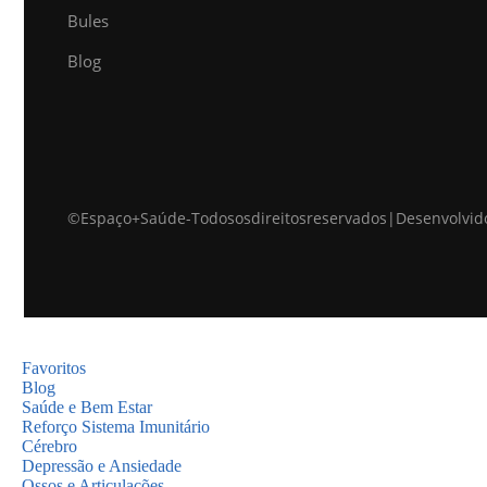
Bules
Blog
© Espaço + Saúde - Todos os direitos reservados | Desenvolvid
Favoritos
Blog
Saúde e Bem Estar
Reforço Sistema Imunitário
Cérebro
Depressão e Ansiedade
Ossos e Articulações